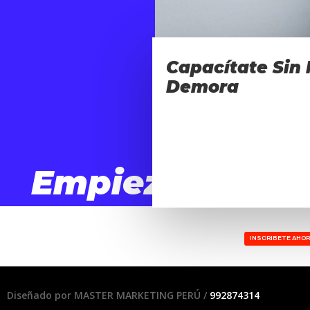
Capacítate Sin
Demora
Empieza
Hoy!!
INSCRIBETE AHO
Diseñado por MASTER MARKETING PERÚ /
992874314