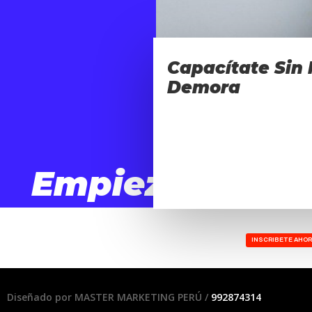
Capacítate Sin
Demora
Empieza
Hoy!!
INSCRIBETE AHO
Diseñado por MASTER MARKETING PERÚ /
992874314